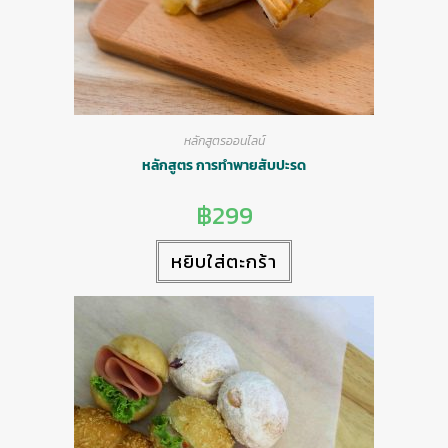
หลักสูตรออนไลน์
หลักสูตร การทำพายสับปะรด
฿
299
หยิบใส่ตะกร้า