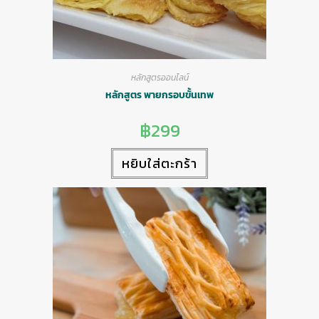
หลักสูตรออนไลน์
หลักสูตร พายกรอบขั้นเทพ
฿
299
หยิบใส่ตะกร้า