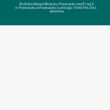
สำนักส่งเสริมและฝึกอบรม กำแพงแสน เลขที่ 1 หมู่ 6
ต.กำแพงแสน อ.กำแพงแสน จ.นครปฐม 73140 โทร.092-
4594794