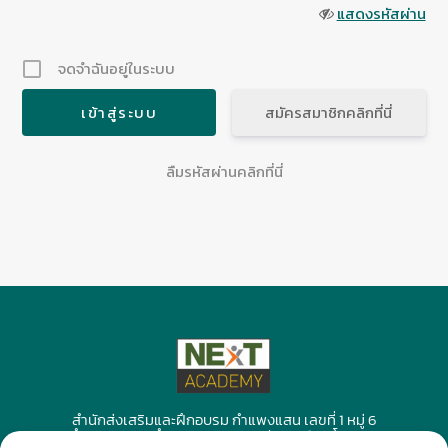
แสดงรหัสผ่าน
จดจำฉันอยู่ในระบบ
สมัครสมาชิกคลิกที่นี่
ลืมรหัสผ่านคลิกที่นี่
สำนักส่งเสริมและฝึกอบรม กำแพงแสน เลขที่ 1 หมู่ 6
ต.กำแพงแสน อ.กำแพงแสน จ.นครปฐม 73140 โทร.092-