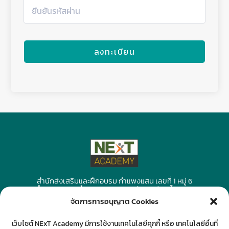
ลงทะเบียน
สำนักส่งเสริมและฝึกอบรม กำแพงแสน เลขที่ 1 หมู่ 6
ต.กำแพงแสน อ.กำแพงแสน จ.นครปฐม 73140 โทร.092-
4594794
จัดการการอนุญาต Cookies
เว็บไซต์ NExT Academy มีการใช้งานเทคโนโลยีคุกกี้ หรือ เทคโนโลยีอื่นที่